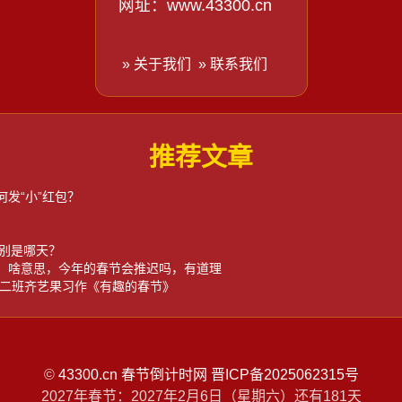
网址：www.43300.cn
» 关于我们
» 联系我们
推荐文章
何发“小”红包？
节分别是哪天？
”，啥意思，今年的春节会推迟吗，有道理
二班齐艺果习作《有趣的春节》
©
43300.cn
春节倒计时网
晋ICP备2025062315号
2027年春节：2027年2月6日（星期六）还有
181
天